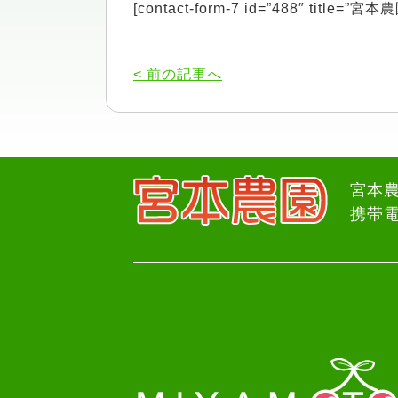
[contact-form-7 id=”488″ title=
< 前の記事へ
宮本農
携帯電話