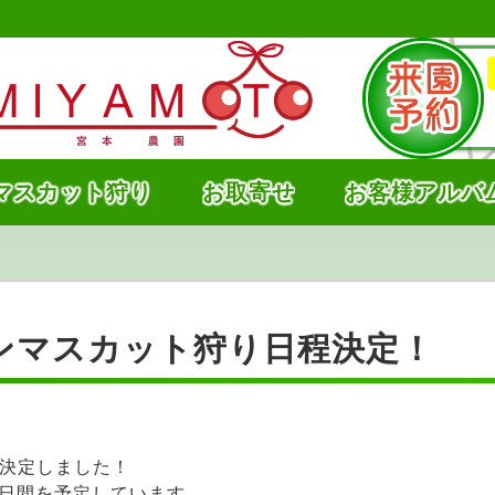
マスカット狩り
お取寄せ
お客様アルバ
インマスカット狩り日程決定！
決定しました！
9日間を予定しています。