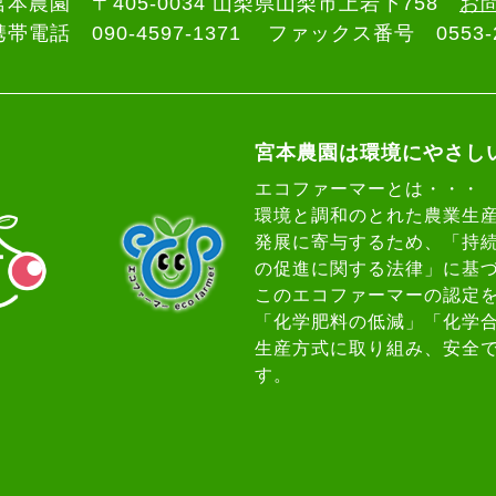
宮本農園 〒405-0034 山梨県山梨市上岩下758
お
携帯電話 090-4597-1371
ファックス番号 0553-2
宮本農園は環境にやさし
エコファーマーとは・・・
環境と調和のとれた農業生
発展に寄与するため、「持
の促進に関する法律」に基
このエコファーマーの認定
「化学肥料の低減」「化学合
生産方式に取り組み、安全
す。